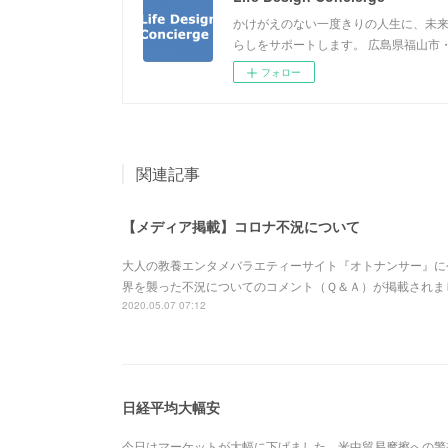
かけがえのない一度きりの人生に、未来
らしをサポートします。 広島県福山市
フォロー
関連記事
【メディア掲載】コロナ不況について
大人の教養エンタメバラエティーサイト『オトナンサー』に
界を襲った不況についてのコメント（Ｑ＆Ａ）が掲載されま
2020.05.07 07:12
日経平均大幅安
今日はマーケットが大幅に下げました。米中貿易摩擦への警