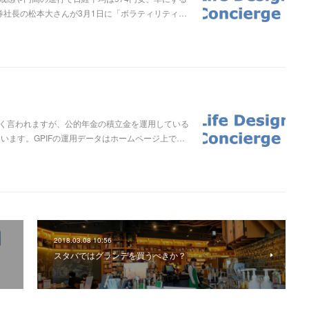
ス証券社長の松本大さんが3月1日に「ボラティリティ…
く言われますが、公的年金の積立金を運用している
います。GPIFの運用データはホームページ上で…
2018.03.08 10:56
スタバではグランデを買うべきか？