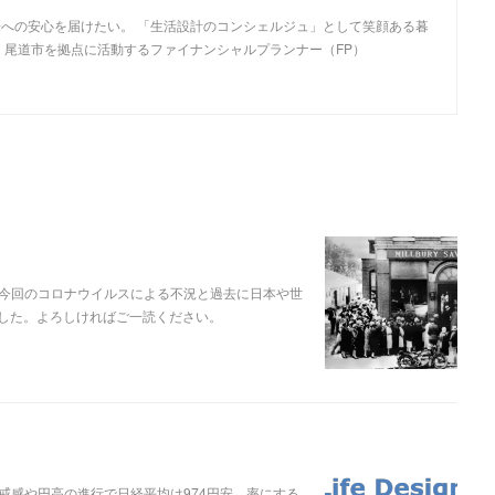
への安心を届けたい。 「生活設計のコンシェルジュ」として笑顔ある暮
・尾道市を拠点に活動するファイナンシャルプランナー（FP）
今回のコロナウイルスによる不況と過去に日本や世
した。よろしければご一読ください。
戒感や円高の進行で日経平均は974円安、率にする