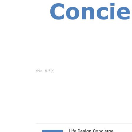
金融・経済
(
5
)
Life Design Concierge