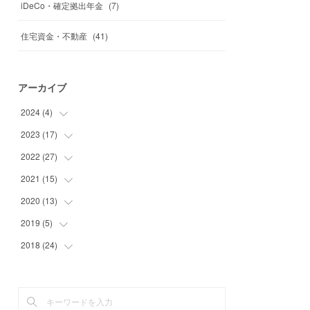
iDeCo・確定拠出年金
(
7
)
住宅資金・不動産
(
41
)
アーカイブ
2024
(
4
)
2023
(
17
(
1
)
)
(
1
)
2022
(
27
(
1
)
)
(
2
)
(
2
)
2021
(
15
(
4
)
)
(
1
)
(
2
)
2020
(
13
(
1
)
)
(
1
)
(
2
)
(
2
)
2019
(
5
)
(
1
)
(
1
)
(
1
)
(
2
)
(
1
)
2018
(
24
(
2
)
)
(
6
)
(
3
)
(
5
)
(
3
)
(
2
)
(
1
)
(
4
)
(
7
)
(
1
)
(
1
)
(
1
)
(
3
)
(
1
)
(
3
)
(
1
)
(
4
)
(
1
)