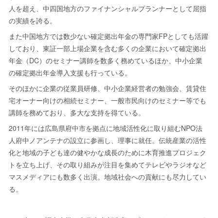
人を超え、中四国地方のファイナンシャルプランナーとして屈指
の実績を誇る。
また中国地方では数少ない確定拠出年金の専門家FPとしても活躍
しており、東証一部上場企業を含む多くの企業において確定拠出
年金（DC）のセミナー講師を数多く務めているほか、中小企業
の確定拠出年金導入支援も行っている。
そのほかに企業の従業員研修、中小企業経営者の勉強会、賃貸住
宅オーナー向けの相続セミナー、一般市民向けのセミナー等でも
講師を務めており、多大な支持を得ている。
2011年には広島県府中市を拠点に地域活性化に取り組むNPO法
人府中ノアンテナの設立に参画し、理事に就任。伝統産業の活性
化と地域の子ども達の健やかな成長のために木育推進プロジェク
トを立ち上げ、その取り組みが注目を集めてテレビやラジオなど
マスメディアにも数多く出演。地域社会への貢献にも尽力してい
る。