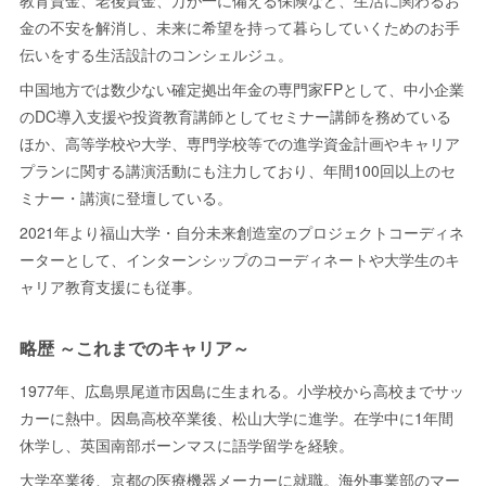
金の不安を解消し、未来に希望を持って暮らしていくためのお手
伝いをする生活設計のコンシェルジュ。
中国地方では数少ない確定拠出年金の専門家FPとして、中小企業
のDC導入支援や投資教育講師としてセミナー講師を務めている
ほか、高等学校や大学、専門学校等での進学資金計画やキャリア
プランに関する講演活動にも注力しており、年間100回以上のセ
ミナー・講演に登壇している。
2021年より福山大学・自分未来創造室のプロジェクトコーディネ
ーターとして、インターンシップのコーディネートや大学生のキ
ャリア教育支援にも従事。
略歴 ～これまでのキャリア～
1977年、広島県尾道市因島に生まれる。小学校から高校までサッ
カーに熱中。因島高校卒業後、松山大学に進学。在学中に1年間
休学し、英国南部ボーンマスに語学留学を経験。
大学卒業後、京都の医療機器メーカーに就職。海外事業部のマー