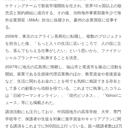
ケティングチームで新規市場開拓を任され、世界10ヵ国以上の販
売店と契約締結に成功する。その後、当時海外事業部最年少で海
外企業買収（M&A）担当に抜擢され、豪州の企業買収に従事す
る。
2006年、東京のエアライン系商社に転職し、複数のプロジェクト
を担当した後、「もっと人々の生活に近いところで、人の役に立
ち、喜んでもらえる仕事がしたい」という思いから、ファイナン
シャルプランナーに転身することを決意。
2007年に地元の広島県に帰郷し、福山市と尾道市を拠点に活動を
開始。家業である生損保代理店業務のほか、教育資金や老後資金
など、生活に関わるお金のことを何でも気軽に相談できる存在と
して多くの顧客から信頼を得ている。これまでに執筆したコラム
は「日経ウーマンオンライン」、「現代ビジネス」、「Yahoo!ニ
ュース」等にも掲載された。
講演活動にも注力しており、中四国地方の高等学校、大学、専門
学校等で、保護者や生徒を対象に進学資金やキャリアプランに関
する講演をこれまでに500回以上行っている。延べ聴講者数は2万