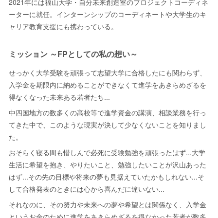
2021年には福山大学・自分未来創造室のプロジェクトコーディネ
ーターに就任。インターンシップのコーディネートや大学生のキ
ャリア教育支援にも携わっている。
ミッション ～FPとしての私の想い～
せっかく大学受験を頑張って志望大学に合格したにも関わらず、
入学金を期限内に納めることができなくて進学をあきらめざるを
得なくなった未来ある若者たち...
中四国地方の数多くの高校等で進学資金の講演、相談業務を行っ
てきた中で、このような現実が決して少なくないことを知りまし
た。
おそらく寝る間も惜しんで必死に受験勉強を頑張ったはず...大学
生活に希望を抱き、やりたいこと、勉強したいことが沢山あった
はず...その先の目標や将来の夢も見据えていたかもしれない...そ
して合格発表のときには心から喜んだに違いない...
それなのに、その努力や未来への夢や希望とは関係なく、入学金
というお金のために進学をあきらめざるを得なかった若者が数多