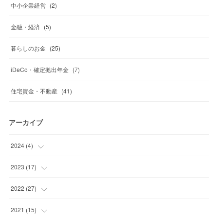
中小企業経営
(
2
)
金融・経済
(
5
)
暮らしのお金
(
25
)
iDeCo・確定拠出年金
(
7
)
住宅資金・不動産
(
41
)
アーカイブ
2024
(
4
)
(
1
)
2023
(
17
)
(
1
)
(
1
)
2022
(
27
)
(
2
)
(
2
)
(
4
)
2021
(
15
)