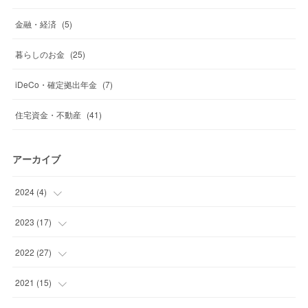
金融・経済
(
5
)
暮らしのお金
(
25
)
iDeCo・確定拠出年金
(
7
)
住宅資金・不動産
(
41
)
アーカイブ
2024
(
4
)
(
1
)
2023
(
17
)
(
1
)
(
1
)
2022
(
27
)
(
2
)
(
2
)
(
4
)
2021
(
15
)