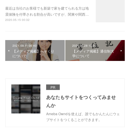
最近は当社のお客様でも新築で家を建てられる方は地
震保険を付帯される割合が高いですが、関東や関西…
2020.05.15 00:32
2021.09.11 00:40
2021.05.28 13:25
【メディア掲載】へそくり
【メディア掲載】通信制大
について
学について
PR
あなたもサイトをつくってみませ
んか
Ameba Owndを使えば、誰でもかんたんにウェ
ブサイトをつくることができます。