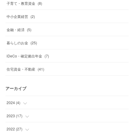
子育て・教育資金
(
8
)
中小企業経営
(
2
)
金融・経済
(
5
)
暮らしのお金
(
25
)
iDeCo・確定拠出年金
(
7
)
住宅資金・不動産
(
41
)
アーカイブ
2024
(
4
)
(
1
)
2023
(
17
)
(
1
)
(
1
)
2022
(
27
)