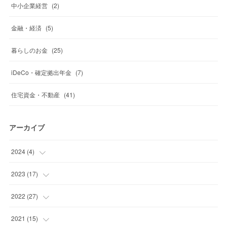
中小企業経営
(
2
)
金融・経済
(
5
)
暮らしのお金
(
25
)
iDeCo・確定拠出年金
(
7
)
住宅資金・不動産
(
41
)
アーカイブ
2024
(
4
)
(
1
)
2023
(
17
)
(
1
)
(
1
)
2022
(
27
)
(
2
)
(
2
)
(
4
)
2021
(
15
)