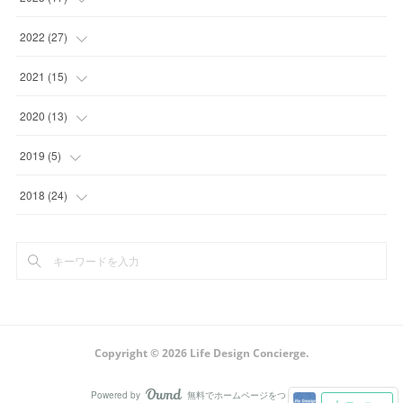
(
1
)
(
1
)
2022
(
27
)
(
2
)
(
2
)
(
4
)
2021
(
15
)
(
1
)
(
2
)
(
1
)
2020
(
13
)
(
1
)
(
2
)
(
2
)
(
1
)
2019
(
5
)
(
1
)
(
1
)
(
2
)
(
1
)
(
2
)
2018
(
24
)
(
6
)
(
3
)
(
5
)
(
3
)
(
2
)
(
1
)
(
4
)
(
7
)
(
1
)
(
1
)
(
1
)
(
3
)
(
1
)
(
3
)
(
1
)
(
4
)
(
1
)
(
4
)
(
1
)
(
1
)
(
2
)
Copyright ©
2026
Life Design Concierge
.
(
1
)
(
1
)
(
1
)
(
2
)
Powered by
無料でホームページをつくろう
AmebaOwnd