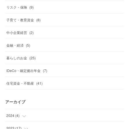
リスク・保険
(
9
)
子育て・教育資金
(
8
)
中小企業経営
(
2
)
金融・経済
(
5
)
暮らしのお金
(
25
)
iDeCo・確定拠出年金
(
7
)
住宅資金・不動産
(
41
)
アーカイブ
2024
(
4
)
(
1
)
2023
(
17
)